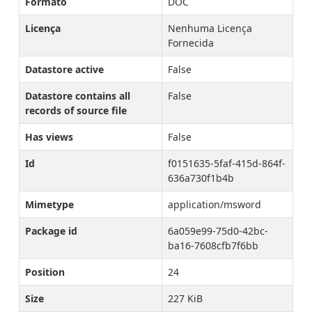
Formato
DOC
Licença
Nenhuma Licença
Fornecida
Datastore active
False
Datastore contains all
False
records of source file
Has views
False
Id
f0151635-5faf-415d-864f-
636a730f1b4b
Mimetype
application/msword
Package id
6a059e99-75d0-42bc-
ba16-7608cfb7f6bb
Position
24
Size
227 KiB