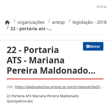
Pular para o conteúdo principal
Entrar
organizações
artesp
legislação - 2018
22 - portaria ats -...
22 - Portaria
Baixar
ATS - Mariana
Pereira Maldonado...
URL:
https://dadosabertos.artesp.sp.gov.br/dataset/6a059e99-75d0-42bc-ba16-7608cfb7f6bb/resource/f0151635-5faf-415d-864f-636a730f1b4b/download/22-portaria-ats-mariana-pereira-maldonado-quinquenio.doc
22 Portaria ATS Mariana Pereira Maldonado
Quinquênio.doc