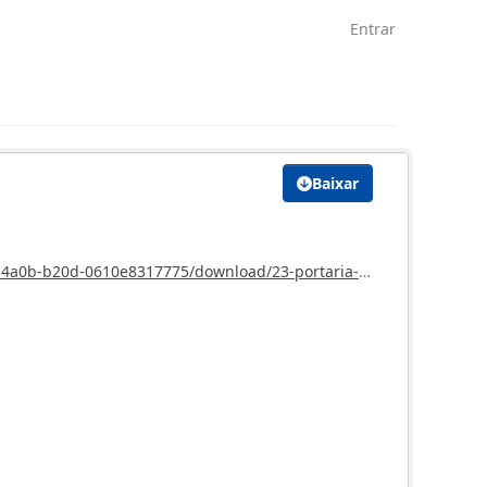
Entrar
Baixar
-dispensa-a-pedido-empregado-permanente-andre-amato-de-oliveira.doc