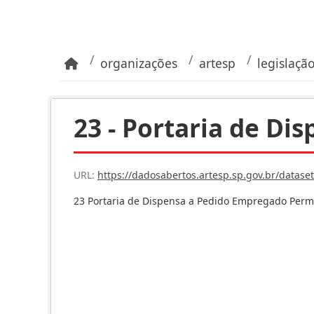
Pular para o conteúdo principal
organizações
artesp
legislaçã
23 - Portaria de Disp
URL:
https://dadosabertos.artesp.sp.gov.br/dataset/6a059e99-75d0-42
23 Portaria de Dispensa a Pedido Empregado Perm