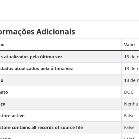
ormações Adicionais
po
Valor
s atualizados pela última vez
13 de 
dados atualizados pela última vez
13 de 
do
13 de 
ato
DOC
nça
Nenhum
store active
False
tore contains all records of source file
False