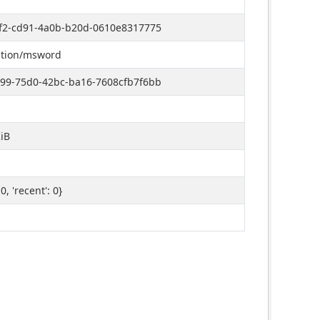
f2-cd91-4a0b-b20d-0610e8317775
ation/msword
99-75d0-42bc-ba16-7608cfb7f6bb
iB
: 0, 'recent': 0}