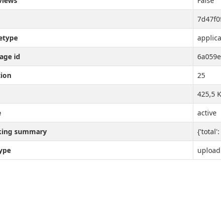
views
False
7d47f0
etype
applic
age id
6a059e
tion
25
425,5 K
e
active
king summary
{'total'
type
upload