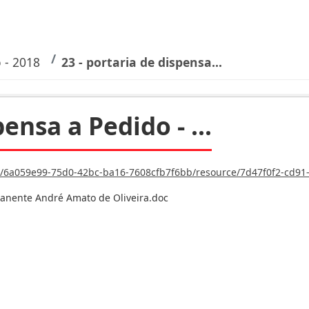
o - 2018
23 - portaria de dispensa...
ensa a Pedido - ...
bc-ba16-7608cfb7f6bb/resource/7d47f0f2-cd91-4a0b-b20d-0610e8317775/download/23-portaria-de
anente André Amato de Oliveira.doc