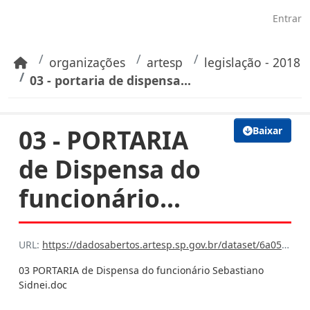
Pular para o conteúdo principal
Entrar
organizações
artesp
legislação - 2018
03 - portaria de dispensa...
03 - PORTARIA
Baixar
de Dispensa do
funcionário...
URL:
https://dadosabertos.artesp.sp.gov.br/dataset/6a059e99-75d0-42bc-ba16-7608cfb7f6bb/resource/3391ab08-f1c0-4daf-9494-bdaa788878f3/download/03-portaria-de-dispensa-do-funcionario-sebastiano-sidnei.doc
03 PORTARIA de Dispensa do funcionário Sebastiano
Sidnei.doc