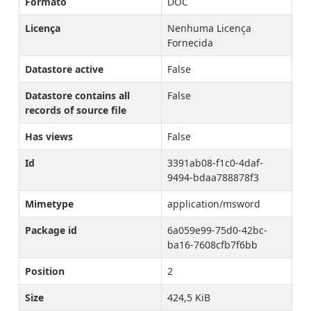
Formato
DOC
Licença
Nenhuma Licença
Fornecida
Datastore active
False
Datastore contains all
False
records of source file
Has views
False
Id
3391ab08-f1c0-4daf-
9494-bdaa788878f3
Mimetype
application/msword
Package id
6a059e99-75d0-42bc-
ba16-7608cfb7f6bb
Position
2
Size
424,5 KiB