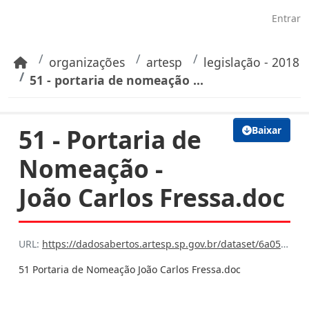
Pular para o conteúdo principal
Entrar
organizações
artesp
legislação - 2018
51 - portaria de nomeação ...
51 - Portaria de
Baixar
Nomeação -
João Carlos Fressa.doc
URL:
https://dadosabertos.artesp.sp.gov.br/dataset/6a059e99-75d0-42bc-ba16-7608cfb7f6bb/resource/54f4a062-effd-4043-adad-47413ceb2bf7/download/51-portaria-de-nomeacao-joao-carlos-fressa.doc
51 Portaria de Nomeação João Carlos Fressa.doc