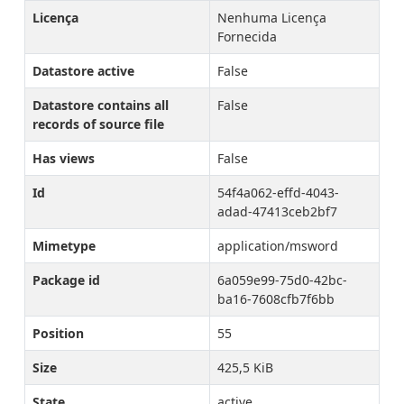
Licença
Nenhuma Licença
Fornecida
Datastore active
False
Datastore contains all
False
records of source file
Has views
False
Id
54f4a062-effd-4043-
adad-47413ceb2bf7
Mimetype
application/msword
Package id
6a059e99-75d0-42bc-
ba16-7608cfb7f6bb
Position
55
Size
425,5 KiB
State
active