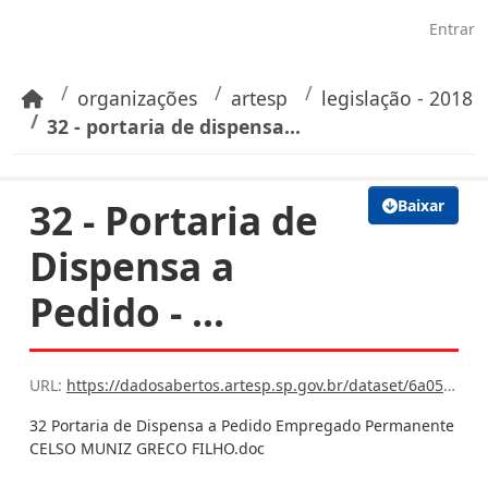
Pular para o conteúdo principal
Entrar
organizações
artesp
legislação - 2018
32 - portaria de dispensa...
32 - Portaria de
Baixar
Dispensa a
Pedido - ...
URL:
https://dadosabertos.artesp.sp.gov.br/dataset/6a059e99-75d0-42bc-ba16-7608cfb7f6bb/resource/3c799c34-0697-41f3-bea1-2847ca50c058/download/32-portaria-de-dispensa-a-pedido-empregado-permanente-celso-muniz-greco-filho.doc
32 Portaria de Dispensa a Pedido Empregado Permanente
CELSO MUNIZ GRECO FILHO.doc