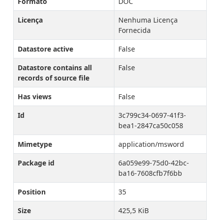
Formato
DOC
Licença
Nenhuma Licença
Fornecida
Datastore active
False
Datastore contains all
False
records of source file
Has views
False
Id
3c799c34-0697-41f3-
bea1-2847ca50c058
Mimetype
application/msword
Package id
6a059e99-75d0-42bc-
ba16-7608cfb7f6bb
Position
35
Size
425,5 KiB