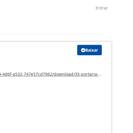
Entrar
Baixar
oad/35-portaria-nomeacao-jessica-da-rosa-pereira-pecoli.doc