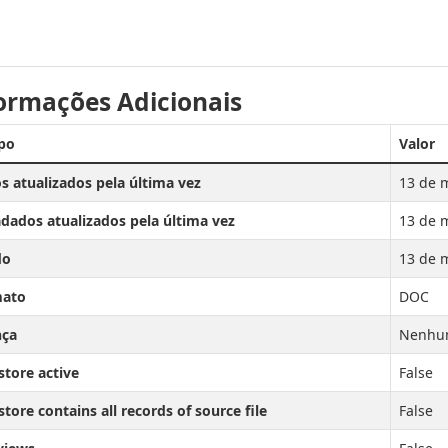
ormações Adicionais
po
Valor
s atualizados pela última vez
13 de 
dados atualizados pela última vez
13 de 
do
13 de 
ato
DOC
nça
Nenhum
store active
False
tore contains all records of source file
False