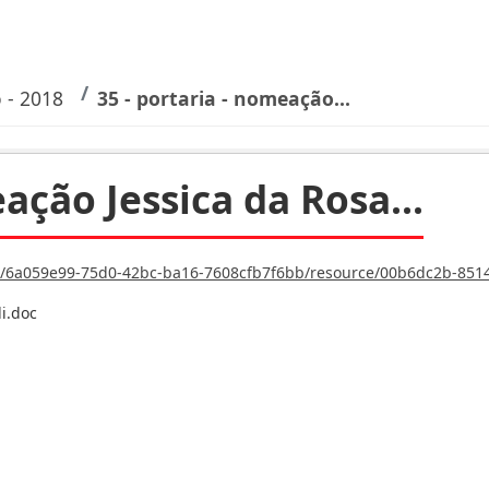
o - 2018
35 - portaria - nomeação...
ação Jessica da Rosa...
-75d0-42bc-ba16-7608cfb7f6bb/resource/00b6dc2b-8514-4d6f-a532-747e57cd7962/downl
i.doc