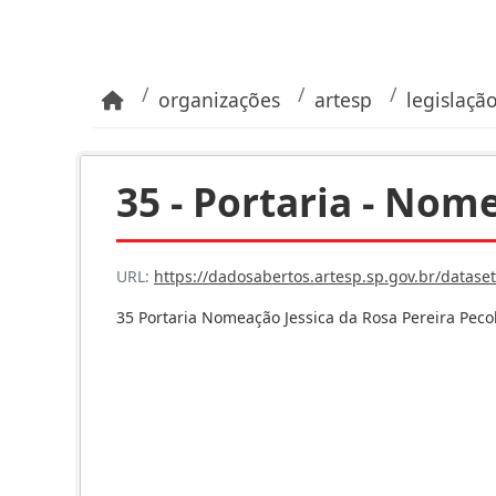
Pular para o conteúdo principal
organizações
artesp
legislaçã
35 - Portaria - Nome
URL:
https://dadosabertos.artesp.sp.gov.br/dataset/6a059e99
35 Portaria Nomeação Jessica da Rosa Pereira Pecol