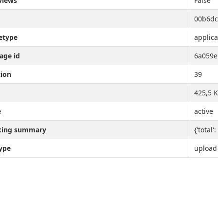
views
False
00b6dc
etype
applic
age id
6a059e
tion
39
425,5 K
e
active
king summary
{'total':
type
upload