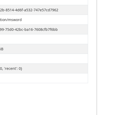
2b-8514-4d6f-a532-747e57cd7962
ation/msword
99-75d0-42bc-ba16-7608cfb7f6bb
iB
 0, 'recent': 0}