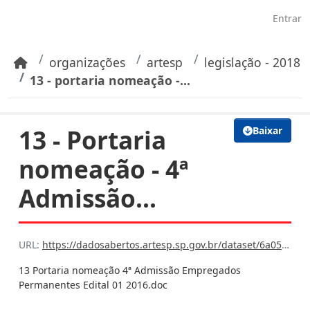
Pular para o conteúdo principal
Entrar
organizações
artesp
legislação - 2018
13 - portaria nomeação -...
13 - Portaria
Baixar
nomeação - 4ª
Admissão...
URL:
https://dadosabertos.artesp.sp.gov.br/dataset/6a059e99-75d0-42bc-ba16-7608cfb7f6bb/resource/85995302-4025-488c-8065-8551f22320a8/download/13-portaria-nomeacao-4-admissao-empregados-permanentes-edital-01-2016.doc
13 Portaria nomeação 4ª Admissão Empregados
Permanentes Edital 01 2016.doc