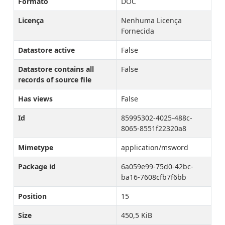
Formato
DOC
Licença
Nenhuma Licença
Fornecida
Datastore active
False
Datastore contains all
False
records of source file
Has views
False
Id
85995302-4025-488c-
8065-8551f22320a8
Mimetype
application/msword
Package id
6a059e99-75d0-42bc-
ba16-7608cfb7f6bb
Position
15
Size
450,5 KiB