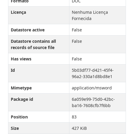
Formato
DOC
Licença
Nenhuma Licença
Fornecida
Datastore active
False
Datastore contains all
False
records of source file
Has views
False
Id
5b03df77-d421-45f4-
96a2-330a1d8bd8e1
Mimetype
application/msword
Package id
6a059e99-75d0-42bc-
ba16-7608cfb7f6bb
Position
83
Size
427 KiB