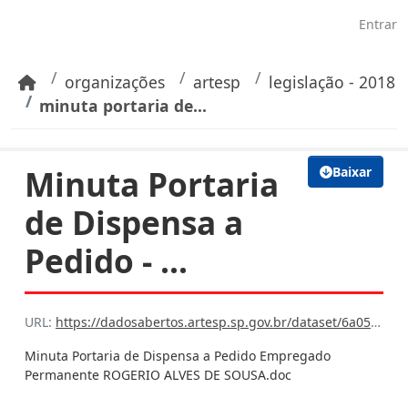
Pular para o conteúdo principal
Entrar
organizações
artesp
legislação - 2018
minuta portaria de...
Minuta Portaria
Baixar
de Dispensa a
Pedido - ...
URL:
https://dadosabertos.artesp.sp.gov.br/dataset/6a059e99-75d0-42bc-ba16-7608cfb7f6bb/resource/5b03df77-d421-45f4-96a2-330a1d8bd8e1/download/minuta-portaria-de-dispensa-a-pedido-empregado-permanente-rogerio-alves-de-sousa.doc
Minuta Portaria de Dispensa a Pedido Empregado
Permanente ROGERIO ALVES DE SOUSA.doc