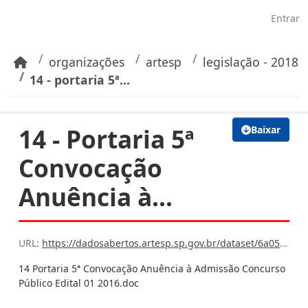
Pular para o conteúdo principal
Entrar
organizações
artesp
legislação - 2018
14 - portaria 5ª...
14 - Portaria 5ª
Baixar
Convocação
Anuência à...
URL:
https://dadosabertos.artesp.sp.gov.br/dataset/6a059e99-75d0-42bc-ba16-7608cfb7f6bb/resource/27b1135e-34e7-4b05-858a-8ed423fc4c36/download/14-portaria-5-convocacao-anuencia-a-admissao-concurso-publico-edital-01-2016.doc
14 Portaria 5ª Convocação Anuência à Admissão Concurso
Público Edital 01 2016.doc