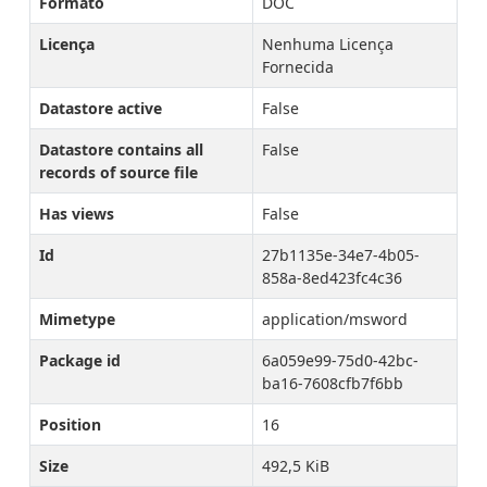
Formato
DOC
Licença
Nenhuma Licença
Fornecida
Datastore active
False
Datastore contains all
False
records of source file
Has views
False
Id
27b1135e-34e7-4b05-
858a-8ed423fc4c36
Mimetype
application/msword
Package id
6a059e99-75d0-42bc-
ba16-7608cfb7f6bb
Position
16
Size
492,5 KiB