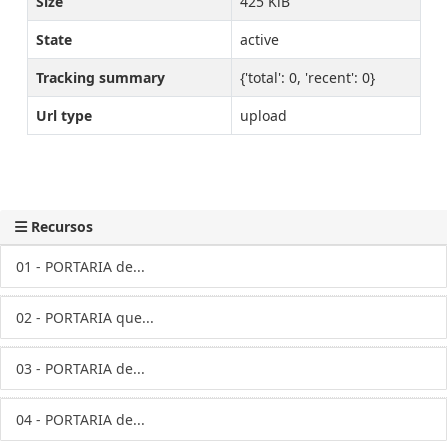
Size
425 KiB
State
active
Tracking summary
{'total': 0, 'recent': 0}
Url type
upload
Recursos
01 - PORTARIA de...
02 - PORTARIA que...
03 - PORTARIA de...
04 - PORTARIA de...