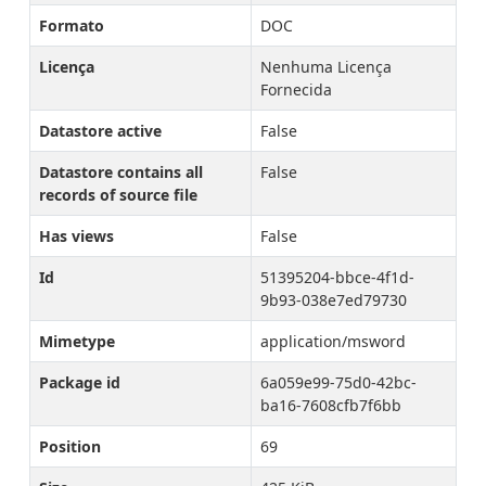
Formato
DOC
Licença
Nenhuma Licença
Fornecida
Datastore active
False
Datastore contains all
False
records of source file
Has views
False
Id
51395204-bbce-4f1d-
9b93-038e7ed79730
Mimetype
application/msword
Package id
6a059e99-75d0-42bc-
ba16-7608cfb7f6bb
Position
69