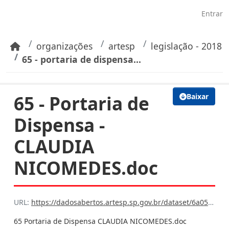
Pular para o conteúdo principal
Entrar
organizações
artesp
legislação - 2018
65 - portaria de dispensa...
65 - Portaria de
Baixar
Dispensa -
CLAUDIA
NICOMEDES.doc
URL:
https://dadosabertos.artesp.sp.gov.br/dataset/6a059e99-75d0-42bc-ba16-7608cfb7f6bb/resource/51395204-bbce-4f1d-9b93-038e7ed79730/download/65-portaria-de-dispensa-claudia-nicomedes.doc
65 Portaria de Dispensa CLAUDIA NICOMEDES.doc