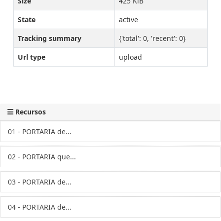
Size
425 KiB
State
active
Tracking summary
{'total': 0, 'recent': 0}
Url type
upload
Recursos
01 - PORTARIA de...
02 - PORTARIA que...
03 - PORTARIA de...
04 - PORTARIA de...