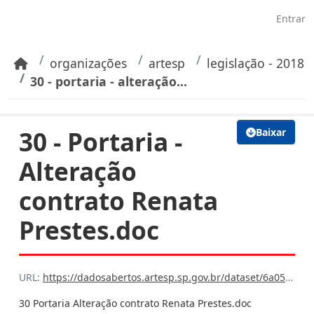
Pular para o conteúdo principal
Entrar
organizações
artesp
legislação - 2018
30 - portaria - alteração...
30 - Portaria -
Baixar
Alteração
contrato Renata
Prestes.doc
URL:
https://dadosabertos.artesp.sp.gov.br/dataset/6a059e99-75d0-42bc-ba16-7608cfb7f6bb/resource/28b4c0b2-4b56-4dfc-bedb-1b69a79f8f55/download/30-portaria-alteracao-contrato-renata-prestes.doc
30 Portaria Alteração contrato Renata Prestes.doc