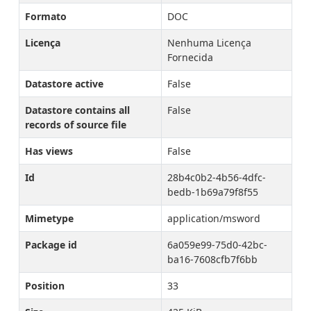
Formato
DOC
Licença
Nenhuma Licença
Fornecida
Datastore active
False
Datastore contains all
False
records of source file
Has views
False
Id
28b4c0b2-4b56-4dfc-
bedb-1b69a79f8f55
Mimetype
application/msword
Package id
6a059e99-75d0-42bc-
ba16-7608cfb7f6bb
Position
33