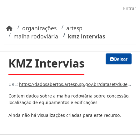
Pular para o conteúdo principal
Entrar
organizações
artesp
malha rodoviária
kmz intervias
KMZ Intervias
Baixar
URL:
https://dadosabertos.artesp.sp.gov.br/dataset/d60ee312-79b7-4d2c-9049-a1777ef1d377/resource/e03b2b0d-059f-4f21-8c61-0e2254372a7b/download/l06.kmz
Contem dados sobre a malha rodoviária sobre concessão,
localização de equipamentos e edificações
Ainda não há visualizações criadas para este recurso.