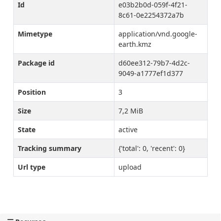
Id
e03b2b0d-059f-4f21-
8c61-0e2254372a7b
Mimetype
application/vnd.google-
earth.kmz
Package id
d60ee312-79b7-4d2c-
9049-a1777ef1d377
Position
3
Size
7,2 MiB
State
active
Tracking summary
{'total': 0, 'recent': 0}
Url type
upload