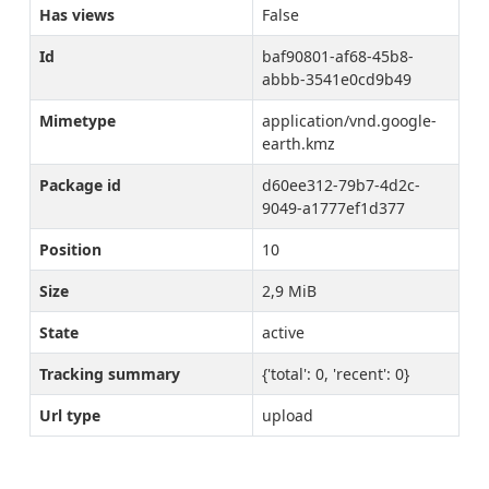
Has views
False
Id
baf90801-af68-45b8-
abbb-3541e0cd9b49
Mimetype
application/vnd.google-
earth.kmz
Package id
d60ee312-79b7-4d2c-
9049-a1777ef1d377
Position
10
Size
2,9 MiB
State
active
Tracking summary
{'total': 0, 'recent': 0}
Url type
upload