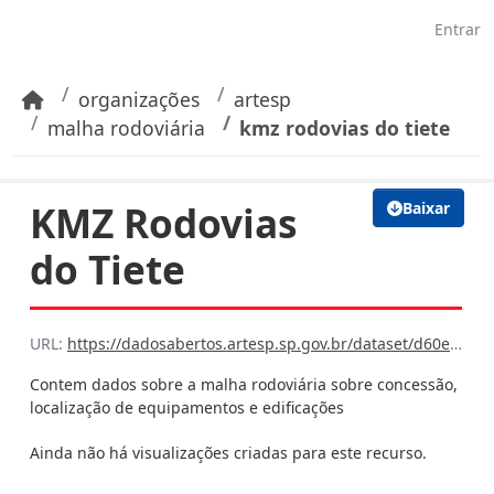
Pular para o conteúdo principal
Entrar
organizações
artesp
malha rodoviária
kmz rodovias do tiete
KMZ Rodovias
Baixar
do Tiete
URL:
https://dadosabertos.artesp.sp.gov.br/dataset/d60ee312-79b7-4d2c-9049-a1777ef1d377/resource/baf90801-af68-45b8-abbb-3541e0cd9b49/download/l21.kmz
Contem dados sobre a malha rodoviária sobre concessão,
localização de equipamentos e edificações
Ainda não há visualizações criadas para este recurso.