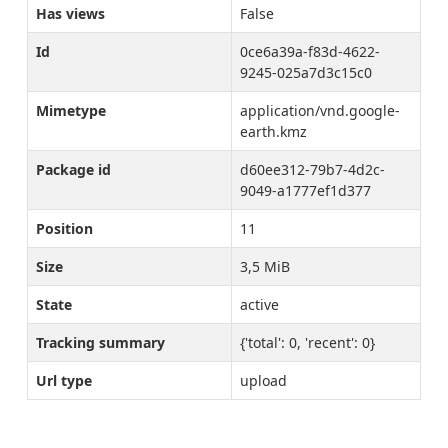
Has views
False
Id
0ce6a39a-f83d-4622-
9245-025a7d3c15c0
Mimetype
application/vnd.google-
earth.kmz
Package id
d60ee312-79b7-4d2c-
9049-a1777ef1d377
Position
11
Size
3,5 MiB
State
active
Tracking summary
{'total': 0, 'recent': 0}
Url type
upload