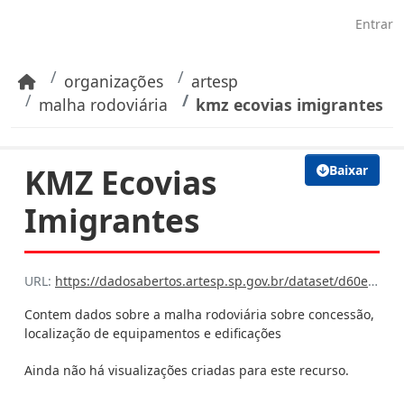
Pular para o conteúdo principal
Entrar
organizações
artesp
malha rodoviária
kmz ecovias imigrantes
KMZ Ecovias
Baixar
Imigrantes
URL:
https://dadosabertos.artesp.sp.gov.br/dataset/d60ee312-79b7-4d2c-9049-a1777ef1d377/resource/0ce6a39a-f83d-4622-9245-025a7d3c15c0/download/l22.kmz
Contem dados sobre a malha rodoviária sobre concessão,
localização de equipamentos e edificações
Ainda não há visualizações criadas para este recurso.