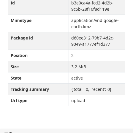
Id
b3e0ca4a-fcd2-4d2b-
9c5b-28f16f8d119e
Mimetype
application/vnd.google-
earth.kmz
Package id
d60ee312-79b7-4d2c-
9049-a1777ef1d377
Position
2
Size
3,2 MiB
State
active
Tracking summary
{'total': 0, 'recent': 0}
Url type
upload