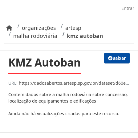
Pular para o conteúdo principal
Entrar
organizações
artesp
malha rodoviária
kmz autoban
KMZ Autoban
Baixar
URL:
https://dadosabertos.artesp.sp.gov.br/dataset/d60ee312-79b7-4d2c-9049-a1777ef1d377/resource/b3e0ca4a-fcd2-4d2b-9c5b-28f16f8d119e/download/l01.kmz
Contem dados sobre a malha rodoviária sobre concessão,
localização de equipamentos e edificações
Ainda não há visualizações criadas para este recurso.