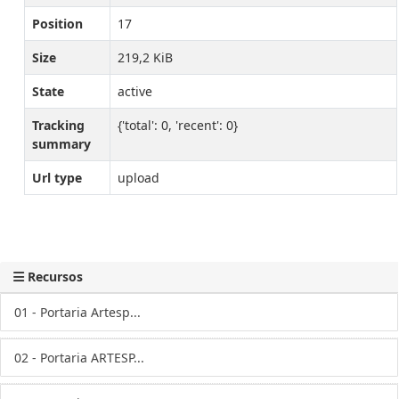
Position
17
Size
219,2 KiB
State
active
Tracking
{'total': 0, 'recent': 0}
summary
Url type
upload
Recursos
01 - Portaria Artesp...
02 - Portaria ARTESP...