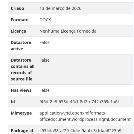
Criado
13 de março de 2026
Formato
DOCX
Licença
Nenhuma Licença Fornecida
Datastore
False
active
Datastore
False
contains all
records of
source file
Has views
False
Id
9f6df8e8-653d-45cf-8d2b-742a369c1a6f
Mimetype
application/vnd.openxmlformats-
officedocument.wordprocessingml.document
Package id
c934da38-af29-4b4e-9abb-3cfdaa6225b9