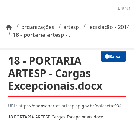
Pular para o conteúdo principal
Entrar
organizações
artesp
legislação - 2014
18 - portaria artesp -...
18 - PORTARIA
Baixar
ARTESP - Cargas
Excepcionais.docx
URL:
https://dadosabertos.artesp.sp.gov.br/dataset/c934da38-af29-4b4e-9abb-3cfdaa6225b9/resource/9f6df8e8-653d-45cf-8d2b-742a369c1a6f/download/18-portaria-artesp-cargas-excepcionais.docx
18 PORTARIA ARTESP Cargas Excepcionais.docx