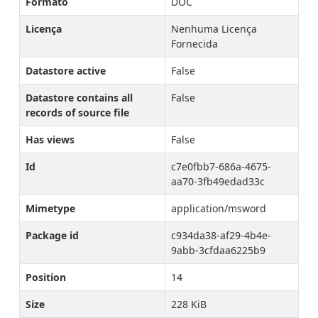
Formato
DOC
Licença
Nenhuma Licença
Fornecida
Datastore active
False
Datastore contains all
False
records of source file
Has views
False
Id
c7e0fbb7-686a-4675-
aa70-3fb49edad33c
Mimetype
application/msword
Package id
c934da38-af29-4b4e-
9abb-3cfdaa6225b9
Position
14
Size
228 KiB