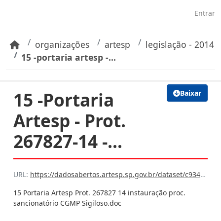
Pular para o conteúdo principal
Entrar
organizações
artesp
legislação - 2014
15 -portaria artesp -...
15 -Portaria
Baixar
Artesp - Prot.
267827-14 -...
URL:
https://dadosabertos.artesp.sp.gov.br/dataset/c934da38-af29-4b4e-9abb-3cfdaa6225b9/resource/c7e0fbb7-686a-4675-aa70-3fb49edad33c/download/15-portaria-artesp-prot.-267827-14-instauracao-proc.-sancionatorio-cgmp-sigiloso.doc
15 Portaria Artesp Prot. 267827 14 instauração proc.
sancionatório CGMP Sigiloso.doc