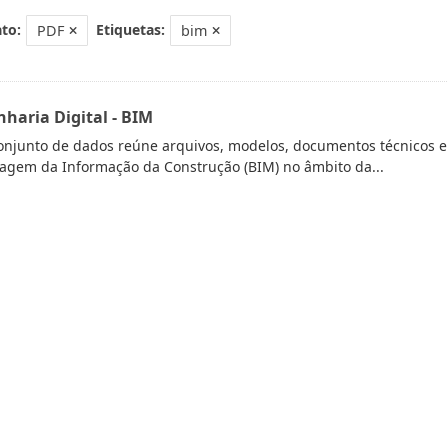
to:
Etiquetas:
PDF
bim
haria Digital - BIM
onjunto de dados reúne arquivos, modelos, documentos técnicos e l
gem da Informação da Construção (BIM) no âmbito da...