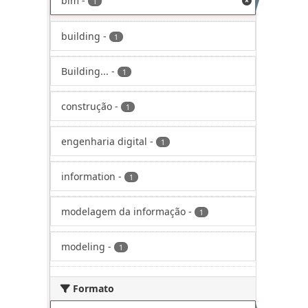
bim
-
1
building
-
1
Building...
-
1
construção
-
1
engenharia digital
-
1
information
-
1
modelagem da informação
-
1
modeling
-
1
Formato