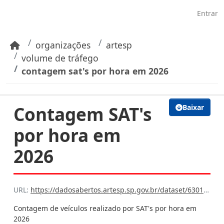
Pular para o conteúdo principal
Entrar
organizações
artesp
volume de tráfego
contagem sat's por hora em 2026
Contagem SAT's
Baixar
por hora em
2026
URL:
https://dadosabertos.artesp.sp.gov.br/dataset/63017848-7c66-4a35-9c9a-ad4ef855b9c2/resource/cc0fd9c8-304a-4412-9332-52ca1a8a67d9/download/contagem_sat_hora_2026.rar
Contagem de veículos realizado por SAT's por hora em
2026