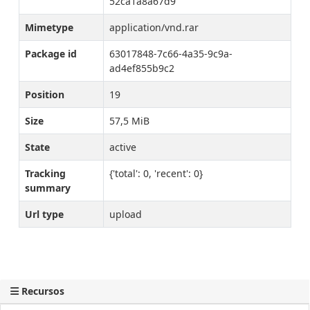
52ca1a8a67d9
Mimetype
application/vnd.rar
Package id
63017848-7c66-4a35-9c9a-
ad4ef855b9c2
Position
19
Size
57,5 MiB
State
active
Tracking
{'total': 0, 'recent': 0}
summary
Url type
upload
Recursos