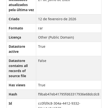
atualizados
pela última vez
Criado
12 de fevereiro de 2026
Formato
rar
Licença
Other (Public Domain)
Datastore
True
active
Datastore
False
contains all
records of
source file
Has views
True
Hash
f9bab47eb41795fd63317936e68dcdc8
Id
cc0fd9c8-304a-4412-9332-