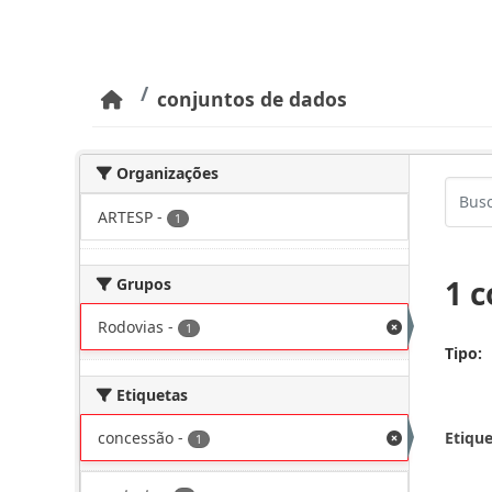
Pular para o conteúdo principal
conjuntos de dados
Organizações
ARTESP
-
1
1 
Grupos
Rodovias
-
1
Tipo
Etiquetas
concessão
-
Etique
1