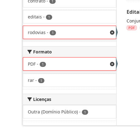
contrato
-
1
Edita
editais
-
1
Conjun
PDF
rodovias
-
1
Formato
PDF
-
1
rar
-
1
Licenças
Outra (Domínio Público)
-
1